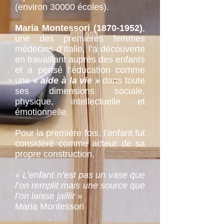
(environ 30000 écoles).
Maria Montessori
(1870-1952)
,
une des premières femmes
médecins d’Italie, l’a découverte
en travaillant auprès des enfants
et a pensé l’éducation comme
une
« aide à la vie »
dans toute
ses dimensions sociale,
physique, intellectuelle et
émotionnelle.
Pour la première fois, l’enfant fut
considéré comme acteur de sa
propre construction.
« L’enfant n’est pas un vase que
l’on remplit mais une source que
l’on laisse jaillir »
Maria Montessori