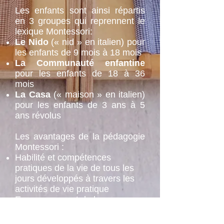
Les enfants sont ainsi répartis
en 3 groupes qui reprennent le
lexique Montessori:
Le Nido
(« nid » en italien) pour
les enfants de 9 mois à 18 mois
La Communauté enfantine
pour les enfants de 18 à 36
mois
La Casa
(« maison » en italien)
pour les enfants de 3 ans à 5
ans révolus
Les avantages de la pédagogie
Montessori :
Habilité et compétences
pratiques de la vie de tous les
jours développés à travers les
activités de vie pratique
Encouragement de la
collaboration et entraide
Autonomie et autodiscipline