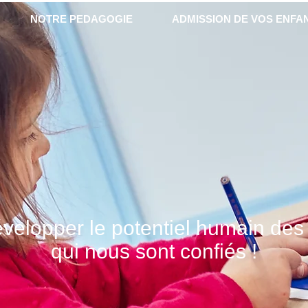
NOTRE PEDAGOGIE
ADMISSION DE VOS ENFA
évelopper le potentiel humain des
qui nous sont confiés !